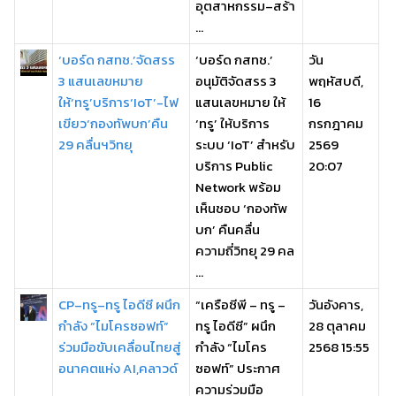
อุตสาหกรรม–สร้า
...
‘บอร์ด กสทช.’จัดสรร
‘บอร์ด กสทช.’
วัน
3 แสนเลขหมาย
อนุมัติจัดสรร 3
พฤหัสบดี,
ให้‘ทรู’บริการ‘IoT’-ไฟ
แสนเลขหมาย ให้
16
เขียว‘กองทัพบก’คืน
‘ทรู’ ให้บริการ
กรกฎาคม
29 คลื่นฯวิทยุ
ระบบ ‘IoT’ สำหรับ
2569
บริการ Public
20:07
Network พร้อม
เห็นชอบ ‘กองทัพ
บก’ คืนคลื่น
ความถี่วิทยุ 29 คล
...
CP–ทรู–ทรู ไอดีซี ผนึก
“เครือซีพี – ทรู –
วันอังคาร,
กำลัง “ไมโครซอฟท์”
ทรู ไอดีซี” ผนึก
28 ตุลาคม
ร่วมมือขับเคลื่อนไทยสู่
กำลัง “ไมโคร
2568 15:55
อนาคตแห่ง AI,คลาวด์
ซอฟท์” ประกาศ
ความร่วมมือ