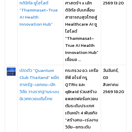
กดิจิทัล ชูไฮไลต์
ศาสตร์ฯ x เอ้ก
2569 13:20
“Thammasat–True
ดิจิทัล ขับเคลื่อน
AI Health
สาธารณสุขไทยสู่
Innovation Hub”
Healthcare AI ชู
ไฮไลต์
“Thammasat–
True AI Health
Innovation Hub”
เชื่อมอ ...
เปิดตัว “Quantum
กระทรวง อว. เครือ
วันจันทร์,
Club Thailand” ผนึก
ซีพี อไรซ์ ทรู
03
ภาครัฐ–เอกชน–นัก
QTRic และ
สิงหาคม
วิจัย วางรากฐานระบบ
qBraid ร่วมสร้าง
2569 18:20
นิเวศควอนตัมไทย
แพลตฟอร์มควอน
ตัมระดับประเทศ
เดินหน้า 4 พันธกิจ
“สร้างคน–เร่งงาน
วิจัย–ยกระดับ