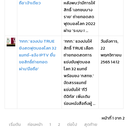
ถือ’เจ้าเดียว
หลังพบว่ามีการให้
สิทธิ์ ‘เอกชนบาง
ราย’ ถ่ายทอดสด
ฟุตบอลโลก 2022
ผ่าน ‘ระบบ I ...
'กกท.' แจงปม TRUE
‘กกท.’ แจงปมให้
วันอังคาร,
ยิงสดฟุตบอลโลก 32
สิทธิ์ TRUE เลือก
22
แมทช์-แจ้ง IPTV ยื่น
ถ่ายทอดสดการ
พฤศจิกายน
ขอสิทธิ์ถ่ายทอด
แข่งขันฟุตบอล
2565 14:12
ผ่าน'มือถือ'
โลก 32 แมทช์
พร้อมชง ‘กสทช.’
จัดสรรแมทช์
แข่งขันให้ ‘ทีวี
ดิจิทัล’ เพิ่มเติม
ร่อนหนังสือถึงผู้ ...
หน้าที่ 1 จาก 2
เริ่มต้น
ก่อนหน้า
1
2
ต่อไป
สุดท้าย