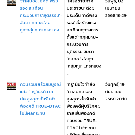
‘ภาคปชช.’ชี้คดี‘พิรง
‘เครือข่ายภาค
วันพุธ, 02
รอง’สะเทือน
ประชาชน’ ตั้ง 5
เมษายน
กระบวนการ‘ยุติธรรม’-
ประเด็น ‘คดีพิรง
2568 16:29
จับตา‘กสทช.’ส่อ
รอง’ ชี้สร้างแรง
ถูก‘กลุ่มทุน’แทรกแซง
สะเทือนทุกวงการ
ตั้งแต่ ‘กฎหมาย-
กระบวนการ
ยุติธรรม จับตา
‘กสทช.’ ส่อถูก
‘กลุ่มทุน’ แทรกแซง
...
ควบรวมเสร็จสมบูรณ์
‘ทรู’ มั่นใจคำสั่ง
วันศุกร์, 19
แล้ว! ‘ทรู’แจง‘ศาล
‘ศาลปกครอง
กันยายน
ปค.สูงสุด’สั่งรับคำ
สูงสุด’ สั่งรับคำ
2568 20:10
ฟ้องคดี TRUE-DTAC
ฟ้องคดีผู้บริโภค 5
ไม่มีผลกระทบ
ราย ยื่นฟ้องคดี
ควบรวม TRUE-
DTAC ไม่กระทบ
บริษัทฯ ชี้การควบ