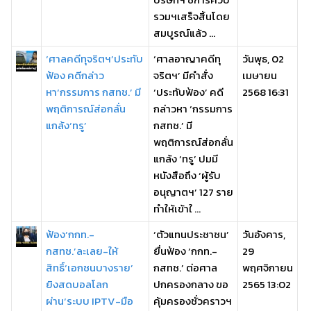
รวมฯเสร็จสิ้นโดย
สมบูรณ์แล้ว ...
‘ศาลคดีทุจริตฯ’ประทับ
‘ศาลอาญาคดีทุ
วันพุธ, 02
ฟ้อง คดีกล่าว
จริตฯ’ มีคำสั่ง
เมษายน
หา‘กรรมการ กสทช.’ มี
‘ประทับฟ้อง’ คดี
2568 16:31
พฤติการณ์ส่อกลั่น
กล่าวหา ‘กรรมการ
แกล้ง‘ทรู’
กสทช.’ มี
พฤติการณ์ส่อกลั่น
แกล้ง ‘ทรู’ ปมมี
หนังสือถึง ‘ผู้รับ
อนุญาตฯ’ 127 ราย
ทำให้เข้าใ ...
ฟ้อง‘กกท.-
‘ตัวแทนประชาชน’
วันอังคาร,
กสทช.’ละเลย-ให้
ยื่นฟ้อง ‘กกท.-
29
สิทธิ์‘เอกชนบางราย’
กสทช.’ ต่อศาล
พฤศจิกายน
ยิงสดบอลโลก
ปกครองกลาง ขอ
2565 13:02
ผ่าน‘ระบบ IPTV-มือ
คุ้มครองชั่วคราวฯ