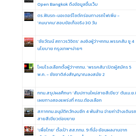
Open Bangkok ดึงข้อมูลขึ้นเว็บ
ตร.ฟันรถ-มอเตอร์ไซต์คร่อมทางรถไฟเพิ่ม -
‘คมนาคม’สอบข้อเท็จจริง 30 วัน
‘ชัยวัฒน์ สถาวรวิจิตร’ ลงชิงผู้ว่าฯกทม.พรรคส้ม ชู 4
นโยบาย กรุงเทพฯง่ายๆ
โหมโรงเลือกตั้งผู้ว่าฯกทม. ‘พรรคส้ม’เปิดผู้สมัคร 5
พ.ค. - ชัชชาติส่งสัญญาณลงสมัย 2
กทม.สรุปผลศึกษา ‘สัมปทานใหม่สายสีเขียว’ ต้นเม.ย.นี
เผยทางสองแพร่งที่ ครม.ต้องเลือก
สภากทม.อนุมัติควักงบอีก 4 พันล้าน จ่ายค่าจ้างเดินร
สายสีเขียวต่อขยาย
‘เพื่อไทย’ ตั้งเป้า สส.กทม. 9 ที่นั่ง ย้อนผลงานจาก