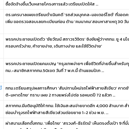
ซื้อจัดจ้างขึ้นเว็บหลายโครงการแล้ว เตรียมเปิดให้ส ...
ตร.นครบาลเผยเตรียมดำเนินคดี ‘รถส่วนบุคคล-มอเตอร์ไซต์’ ที่จอด
เพิ่ม ขอตรวจสอบเลขทะเบียนก่อน ด้าน ‘คมนาคม’สอบหาสาเหตุ 30 วัน .
พรรคประชาชนเปิดตัว ‘ชัยวัฒน์ สถาวรวิจิตร’ ชิงชัยผู้ว่าฯกทม. ชู 4 น
ครอบครัวง่าย, ค้าขายง่าย, เดินทางง่าย และใช้ชีวิตง่าย’
พรรคประชาชนเปิดแคมเปญ “กรุงเทพง่ายๆ เพื่อชีวิตที่ง่ายขึ้นสำหรับทุก
ทม.-สมาชิกสภากทม.50เขต วันที่ 7 พ.ค.นี้ ด้านแชมป์เก ...
้
กทม.เตรียมสรุปผลการศึกษา ‘สัมปทานใหม่รถไฟฟ้าสายสีเขียว’ คาดช้าสุด
ติ-มหาดไทย’ ทราบ เผย 2 ทางแพร่งไปต่อ รอหมดปี 72 แล้วท ...
ถ
สภากทม.มีมติอนุมัติให้ กทม. ใช้เงินสะสมจ่ายขาดอีก 4,000 ล้านบาท สำ
ซ่อมบำรุงรถไฟฟ้าสายสีเขียวส่วนต่อขยาย 1-2 ช่วง พ.ย. ...
ผ่าสนามเลือกตั้งกทม. ‘เพื่อไทย’ ‘สรวงศ์-ธีรรัตน์’ เห็นตรงตั้งเป้า 9 ที่นั