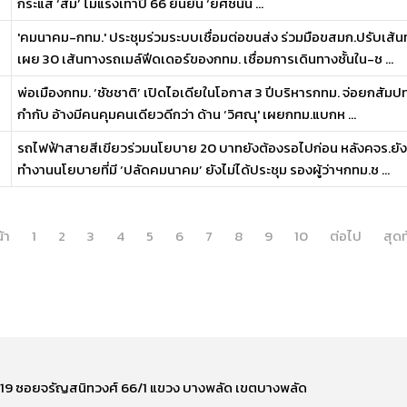
กระแส ‘ส้ม’ ไม่แรงเท่าปี 66 ยืนยัน ‘ยศชนัน ...
'คมนาคม-กทม.' ประชุมร่วมระบบเชื่อมต่อขนส่ง ร่วมมือขสมก.ปรับเส
เผย 30 เส้นทางรถเมล์ฟีดเดอร์ของกทม. เชื่อมการเดินทางชั้นใน-ช ...
พ่อเมืองกทม. ‘ชัชชาติ’ เปิดไอเดียในโอกาส 3 ปีบริหารกทม. จ่อยกสัม
กำกับ อ้างมีคนคุมคนเดียวดีกว่า ด้าน ‘วิศณุ' เผยกทม.แบกห ...
รถไฟฟ้าสายสีเขียวร่วมนโยบาย 20 บาทยังต้องรอไปก่อน หลังคจร.ยั
ทำงานนโยบายที่มี ‘ปลัดคมนาคม’ ยังไม่ได้ประชุม รองผู้ว่าฯกทม.ช ...
้า
1
2
3
4
5
6
7
8
9
10
ต่อไป
สุด
ี่ 219 ซอยจรัญสนิทวงศ์ 66/1 แขวง บางพลัด เขตบางพลัด