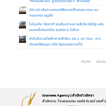
‘ทักษิณฟีเวอร์’ สู่วันตกต่ำเพราะ ‘ฟ้ารักพ่อ’
เปิด 30 เส้นทางรถเมล์ฟีดเดอร์ใหม่ของ กทม. ชง
'คมนาคม' อนุมัติ
ไขไอเดีย ‘ชัชชาติ' ยกสัมปทานสายสีเขียวให้รัฐ หลัง
แบกหนี้เดินรถปีละ 6,000 ล. ไม่ไหว
ยังไม่นิ่ง! รถไฟฟ้าสายสีเขียว 20 บ. รอ ‘กทม.’ เคาะ
ต้องแก้สัญญา หรือ รัฐชดเชยรายได้
เริ่มต้น
ก่อนหน
Isranews Agency | สำนักข่าวอิศรา
สำนักงาน : โรงแรมเดอะ รอยัล ริเวอร์ เลขท