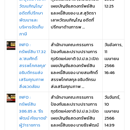
วัฒนภิญโญ'
เผยบัญชีแสดงทรัพย์สิน
12:25
อดีตที่ปรึกษา
และหนี้สินของ น.ส.สุจิตรา
พัฒนาและ
เลาหวัฒนภิญโญ อดีตที่
บริหารจัดเก็บ
ปรึกษาด้านการพ ...
ภาษี
INFO :
สำนักงานคณะกรรมการ
วันอังคาร,
ทรัพย์สิน 17.32
ป้องกันและปราบปรามการ
11
ล.'สมศักดิ์
ทุจริตแห่งชาติ (ป.ป.ช.) เปิด
เมษายน
สรรพโกศลกุล'
เผยบัญชีแสดงทรัพย์สิน
2566
อธิบดีกรมส่ง
และหนี้สินของ นายสมศักดิ์
16:46
เสริมคุณภาพ
สรรพโกศลกุล อธิบดีกรม
สิ่งแวดล้อม
ส่งเสริมคุณภาพ ...
INFO :
สำนักงานคณะกรรมการ
วันจันทร์,
ทรัพย์สิน
ป้องกันและปราบปรามการ
10
386.85 ล. 'ธีร
ทุจริตแห่งชาติ (ป.ป.ช.) เปิด
เมษายน
พัฒน์ คัชมาตย์'
เผยบัญชีแสดงทรัพย์สิน
2566
ผู้ว่าราชการ
และหนี้สินของ นายธีรพัฒน์
14:39