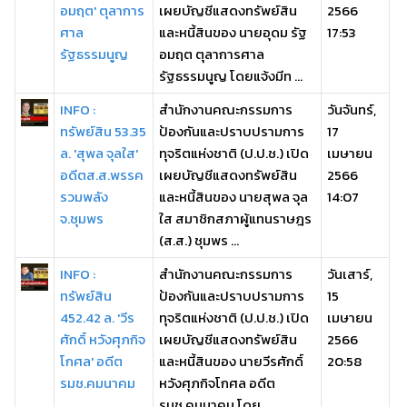
อมฤต' ตุลาการ
เผยบัญชีแสดงทรัพย์สิน
2566
ศาล
และหนี้สินของ นายอุดม รัฐ
17:53
รัฐธรรมนูญ
อมฤต ตุลาการศาล
รัฐธรรมนูญ โดยแจ้งมีท ...
INFO :
สำนักงานคณะกรรมการ
วันจันทร์,
ทรัพย์สิน 53.35
ป้องกันและปราบปรามการ
17
ล. 'สุพล จุลใส'
ทุจริตแห่งชาติ (ป.ป.ช.) เปิด
เมษายน
อดีตส.ส.พรรค
เผยบัญชีแสดงทรัพย์สิน
2566
รวมพลัง
และหนี้สินของ นายสุพล จุล
14:07
จ.ชุมพร
ใส สมาชิกสภาผู้แทนราษฎร
(ส.ส.) ชุมพร ...
INFO :
สำนักงานคณะกรรมการ
วันเสาร์,
ทรัพย์สิน
ป้องกันและปราบปรามการ
15
452.42 ล. 'วีร
ทุจริตแห่งชาติ (ป.ป.ช.) เปิด
เมษายน
ศักดิ์ หวังศุภกิจ
เผยบัญชีแสดงทรัพย์สิน
2566
โกศล' อดีต
และหนี้สินของ นายวีรศักดิ์
20:58
รมช.คมนาคม
หวังศุภกิจโกศล อดีต
รมช.คมนาคม โดย ...