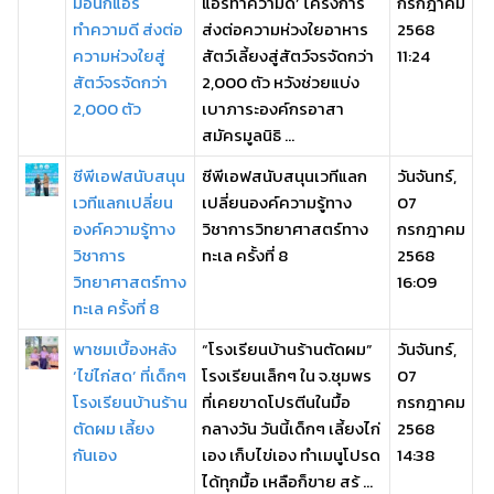
มือนกแอร์
แอร์ทำความดี’ โครงการ
กรกฎาคม
ทำความดี ส่งต่อ
ส่งต่อความห่วงใยอาหาร
2568
ความห่วงใยสู่
สัตว์เลี้ยงสู่สัตว์จรจัดกว่า
11:24
สัตว์จรจัดกว่า
2,000 ตัว หวังช่วยแบ่ง
2,000 ตัว
เบาภาระองค์กรอาสา
สมัครมูลนิธิ ...
ซีพีเอฟสนับสนุน
ซีพีเอฟสนับสนุนเวทีแลก
วันจันทร์,
เวทีแลกเปลี่ยน
เปลี่ยนองค์ความรู้ทาง
07
องค์ความรู้ทาง
วิชาการวิทยาศาสตร์ทาง
กรกฎาคม
วิชาการ
ทะเล ครั้งที่ 8
2568
วิทยาศาสตร์ทาง
16:09
ทะเล ครั้งที่ 8
พาชมเบื้องหลัง
“โรงเรียนบ้านร้านตัดผม”
วันจันทร์,
‘ไข่ไก่สด’ ที่เด็กๆ
โรงเรียนเล็กๆ ใน จ.ชุมพร
07
โรงเรียนบ้านร้าน
ที่เคยขาดโปรตีนในมื้อ
กรกฎาคม
ตัดผม เลี้ยง
กลางวัน วันนี้เด็กๆ เลี้ยงไก่
2568
กันเอง
เอง เก็บไข่เอง ทำเมนูโปรด
14:38
ได้ทุกมื้อ เหลือก็ขาย สร้ ...