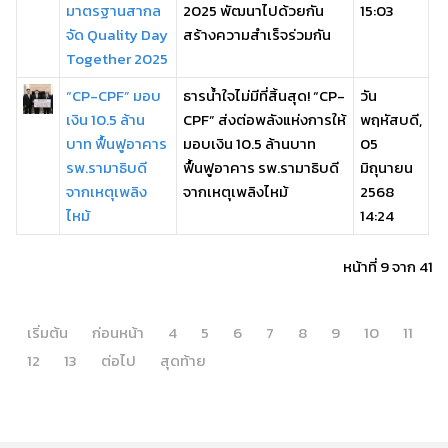
มาตรฐานสากล
2025 พัฒนาไปด้วยกัน
15:03
จัด Quality Day
สร้างความสำเร็จร่วมกัน
Together 2025
“CP-CPF” มอบ
ธารน้ำใจไม่มีที่สิ้นสุด! “CP-
วัน
เงิน 10.5 ล้าน
CPF” ส่งต่อพลังแห่งการให้
พฤหัสบดี,
บาท ฟื้นฟูอาคาร
มอบเงิน 10.5 ล้านบาท
05
รพ.รามาธิบดี
ฟื้นฟูอาคาร รพ.รามาธิบดี
มิถุนายน
จากเหตุเพลิง
จากเหตุเพลิงไหม้
2568
ไหม้
14:24
หน้าที่ 9 จาก 41
เริ่มต้น
ก่อนหน้า
4
5
6
7
8
9
10
11
12
13
ต่อไป
สุดท้าย