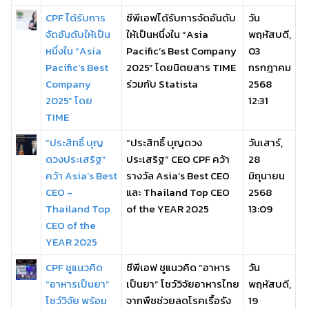
CPF ได้รับการ
ซีพีเอฟได้รับการจัดอันดับ
วัน
จัดอันดับให้เป็น
ให้เป็นหนึ่งใน “Asia
พฤหัสบดี,
หนึ่งใน “Asia
Pacific’s Best Company
03
Pacific’s Best
2025” โดยนิตยสาร TIME
กรกฎาคม
Company
ร่วมกับ Statista
2568
2025” โดย
12:31
TIME
“ประสิทธิ์ บุญ
“ประสิทธิ์ บุญดวง
วันเสาร์,
ดวงประเสริฐ”
ประเสริฐ” CEO CPF คว้า
28
คว้า Asia’s Best
รางวัล Asia’s Best CEO
มิถุนายน
CEO -
และ Thailand Top CEO
2568
Thailand Top
of the YEAR 2025
13:09
CEO of the
YEAR 2025
CPF ชูแนวคิด
ซีพีเอฟ ชูแนวคิด “อาหาร
วัน
“อาหารเป็นยา”
เป็นยา” โชว์วิจัยอาหารไทย
พฤหัสบดี,
โชว์วิจัย พร้อม
จากพืชช่วยลดโรคเรื้อรัง
19