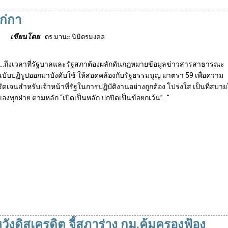
ก่กา
เขียนโดย
ดร.มานะ นิมิตรมงคล
"...ถึงเวลาที่รัฐบาลและรัฐสภาต้องผลักดันกฎหมายข้อมูลข่าวสารสาธารณะ
ฉบับปฏิรูปออกมาบังคับใช้ ให้สอดคล้องกับรัฐธรรมนูญ มาตรา 59 เพื่อความ
ชัดเจนสำหรับเจ้าหน้าที่รัฐในการปฏิบัติงานอย่างถูกต้อง โปร่งใส เป็นที่สบา
ของทุกฝ่าย ตามหลัก “เปิดเป็นหลัก ปกปิดเป็นข้อยกเว้น”..."
 หวังดิสเครดิต จี้สภาร่าง กม.คุ้มครองฟ้อง