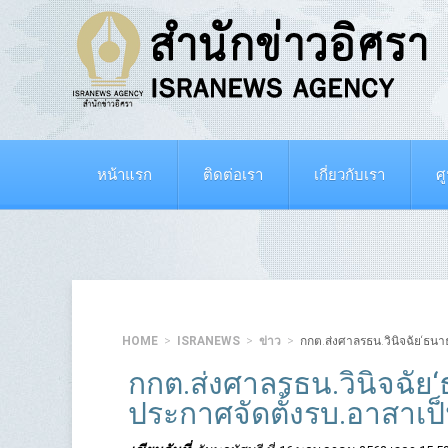
หน้าแรก
ติดต่อเรา
เกี่ยวกับเรา
ศ
HOME
ISRANEWS
ข่าว
กกต.ส่งศาลรธน.วินิจฉัย‘ธนาธ
กกต.ส่งศาลรธน.วินิจฉัย‘ธ
ประกาศจัดตั้งรบ.อาสาเ