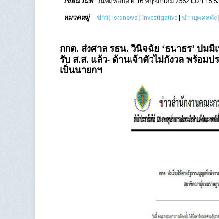
เขียนวันที่
วันพฤหัสบดี ที่ 16 พฤษภาคม 2562 เวลา 15:53
หมวดหมู่
ข่าว
|
Isranews
|
Investigative
|
ข่าวบุคคลดัง
กกต. ส่งศาล รธน. วินิจฉัย ‘ธนาธร’ ปมมีเห
รับ ส.ส. แล้ว- ด้านเจ้าตัวไม่กังวล พร
เป็นนายกฯ