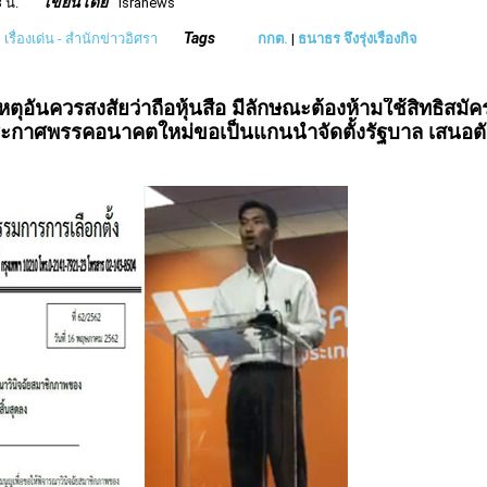
เขียนโดย
 น.
isranews
Tags
|
เรื่องเด่น - สำนักข่าวอิศรา
กกต.
|
ธนาธร จึงรุ่งเรืองกิจ
ตุอันควรสงสัยว่าถือหุ้นสื่อ มีลักษณะต้องห้ามใช้สิทธิสมัค
้อมประกาศพรรคอนาคตใหม่ขอเป็นแกนนำจัดตั้งรัฐบาล เสนอต