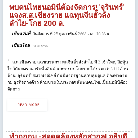
พบคนไทยนอมินีต้องจัดการ! 'จุรินทร์'
แจงส.ส.เชียงราย แฉทุนจีนฮั้วล้ง
ลำไย-โกย 200 ล.
เขียนวันที่
วันอังคาร ที่ 25 กุมภาพันธ์ 2563 เวลา 16:28 น.
เขียนโดย
isranews
ส.ส.เชียงราย แฉขบวนการทุนจีนฮั้วล้งลำไย มี 3 เจ้าใหญ่ ถือหุ้น
ไขว้กันกดราคารับซื้อสินค้าเกษตรกร โกยรายได้รวมกว่า 200 ล้าน
ด้าน 'จุรินทร์' รมว.พาณิชย์ ยันมีมาตรฐานควบคุมดูแล ต้องทำตาม
กม.ธุรกิจต่างด้าว ห้ามขายในประเทศ ลั่นพบคนไทยเป็นนอมินีต้อง
จัดการ
READ MORE...
ทำถูกกม.-สอดคล้องหลักสากล! อธิบดี