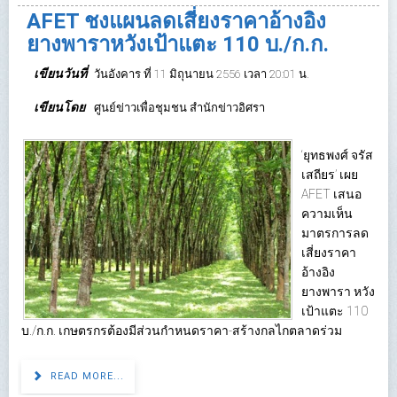
AFET ชงแผนลดเสี่ยงราคาอ้างอิง
ยางพาราหวังเป้าแตะ 110 บ./ก.ก.
เขียนวันที่
วันอังคาร ที่ 11 มิถุนายน 2556 เวลา 20:01 น.
เขียนโดย
ศูนย์ข่าวเพื่อชุมชน สำนักข่าวอิศรา
‘ยุทธพงศ์ จรัส
เสถียร’ เผย
AFET เสนอ
ความเห็น
มาตรการลด
เสี่ยงราคา
อ้างอิง
ยางพารา หวัง
เป้าแตะ 110
บ./ก.ก. เกษตรกรต้องมีส่วนกำหนดราคา-สร้างกลไกตลาดร่วม
READ MORE...