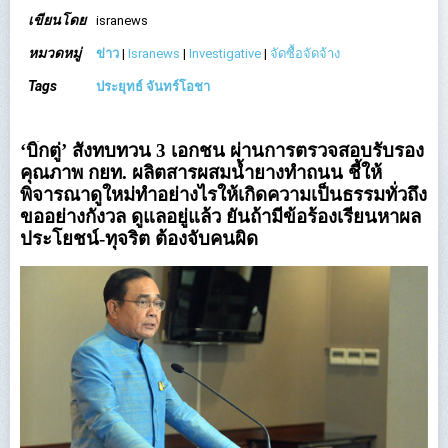
เขียนโดย
isranews
หมวดหมู่
ข่าว
|
Isranews
|
Investigative
|
จัดซื้อจัดจ้าง
Tags
ประยุทธ์ จันทร์โอชา
‘บิ๊กตู่’ สั่งทบทวน 3 เอกชน ผ่านการตรวจสอบรับรอง
คุณภาพ กยท. ผลิตสารผสมน้ำยางทำถนน ชี้ให้
พิจารณาดูใหม่ทำอย่างไรให้เกิดความเป็นธรรมทั่วถึง
ขออย่างกังวล ดูแลอยู่แล้ว ยันถ้ามีข้อร้องเรียนหาผล
ประโยชน์-ทุจริต ต้องจับคนผิด