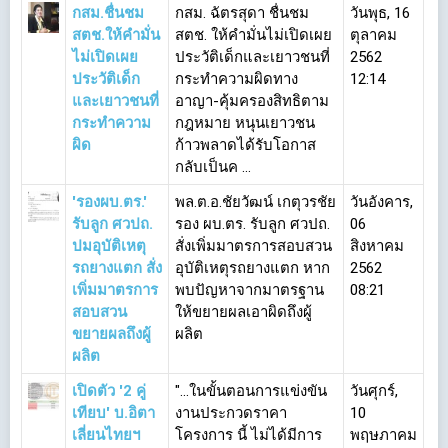
กสม.ชื่นชม
กสม. ฉัตรสุดา ชื่นชม
วันพุธ, 16
สตช.ให้คำมั่น
สตช. ให้คำมั่นไม่เปิดเผย
ตุลาคม
ไม่เปิดเผย
ประวัติเด็กและเยาวชนที่
2562
ประวัติเด็ก
กระทำความผิดทาง
12:14
และเยาวชนที่
อาญา-คุ้มครองสิทธิตาม
กระทำความ
กฎหมาย หนุนเยาวชน
ผิด
ก้าวพลาดได้รับโอกาส
กลับเป็นค ...
'รองผบ.ตร.'
พล.ต.อ.ชัยวัฒน์ เกตุวรชัย
วันอังคาร,
รับลูก ศวปถ.
รอง ผบ.ตร. รับลูก ศวปถ.
06
ปมอุบัติเหตุ
สั่งเพิ่มมาตรการสอบสวน
สิงหาคม
รถยางแตก สั่ง
อุบัติเหตุรถยางแตก หาก
2562
เพิ่มมาตรการ
พบปัญหาจากมาตรฐาน
08:21
สอบสวน
ให้ขยายผลเอาผิดถึงผู้
ขยายผลถึงผู้
ผลิต
ผลิต
เปิดตัว '2 คู่
"...ในขั้นตอนการแข่งขัน
วันศุกร์,
เทียบ' บ.อิตา
งานประกวดราคา
10
เลี่ยนไทยฯ
โครงการ นี้ ไม่ได้มีการ
พฤษภาคม