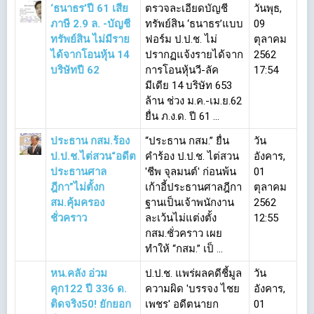
‘ธนาธร’ปี 61 เสีย
ตรวจละเอียดบัญชี
วันพุธ,
ภาษี 2.9 ล. -บัญชี
ทรัพย์สิน ‘ธนาธร’แบบ
09
ทรัพย์สิน ไม่มีราย
ฟอร์ม ป.ป.ช. ไม่
ตุลาคม
ได้จากโอนหุ้น 14
ปรากฏแจ้งรายได้จาก
2562
บริษัทปี 62
การโอนหุ้นวี-ลัค
17:54
มีเดีย 14 บริษัท 653
ล้าน ช่วง ม.ค.-เม.ย.62
ยื่น ภ.ง.ด. ปี 61 ...
ประธาน กสม.ร้อง
“ประธาน กสม.” ยื่น
วัน
ป.ป.ช.ไต่สวน“อดีต
คำร้อง ป.ป.ช. ไต่สวน
อังคาร,
ประธานศาล
'ชีพ จุลมนต์' ก่อนพ้น
01
ฎีกา”ไม่ตั้งก
เก้าอี้ประธานศาลฎีกา
ตุลาคม
สม.คุ้มครอง
ฐานเป็นเจ้าพนักงาน
2562
ชั่วคราว
ละเว้นไม่แต่งตั้ง
12:55
กสม.ชั่วคราว เผย
ทำให้ “กสม.” เป็ ...
หน.คลัง อ่วม
ป.ป.ช. แพร่ผลคดีชี้มูล
วัน
คุก122 ปี 336 ด.
ความผิด 'บรรจง ไชย
อังคาร,
ติดจริง50! ยักยอก
เพชร' อดีตนายก
01