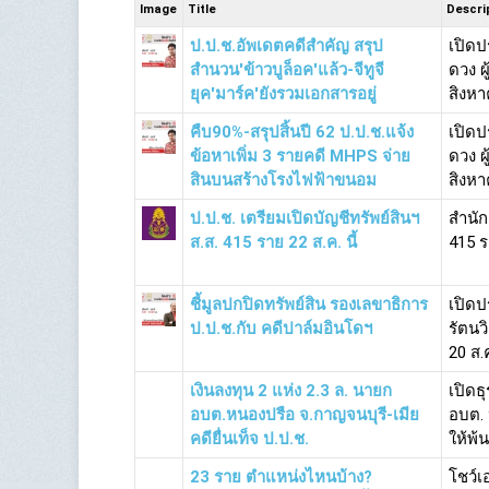
Image
Title
Descri
ป.ป.ช.อัพเดตคดีสำคัญ สรุป
เปิดป
สำนวน'ข้าวบูล็อค'แล้ว-จีทูจี
ดวง ผ
ยุค'มาร์ค'ยังรวมเอกสารอยู่
สิงหา
คืบ90%-สรุปสิ้นปี 62 ป.ป.ช.แจ้ง
เปิดป
ข้อหาเพิ่ม 3 รายคดี MHPS จ่าย
ดวง ผ
สินบนสร้างโรงไฟฟ้าขนอม
สิงหา
ป.ป.ช. เตรียมเปิดบัญชีทรัพย์สินฯ
สำนัก
ส.ส. 415 ราย 22 ส.ค. นี้
415 ร
ชี้มูลปกปิดทรัพย์สิน รองเลขาธิการ
เปิดป
ป.ป.ช.กับ คดีปาล์มอินโดฯ
รัตนว
20 ส.
เงินลงทุน 2 แห่ง 2.3 ล. นายก
เปิดธ
อบต.หนองปรือ จ.กาญจนบุรี-เมีย
อบต. 
คดียื่นเท็จ ป.ป.ช.
ให้พ้
23 ราย ตำแหน่งไหนบ้าง?
โชว์เ