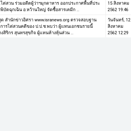
.ไต่สวน ร่วมอดีตผู้ว่าฯมุกดาหาร ออกประกาศพื้นที่ประ
15 สิงหาคม
พิบัตฉุกเฉิน อ.หว้านใหญ่ จัดซื้อสารเคมีก ...
2562 19:46
่าสุด สำนักข่าวอิศรา www.isranews.org ตรวจสอบฐาน
วันจันทร์, 12
ลการไต่สวนคดีของ ป.ป.ช.พบว่า ผู้แทนเอกชนรายนี้
สิงหาคม
งสิริกร สุนทรสุขกิจ ผู้แทนห้างหุ้นส่วน ...
2562 12:29
นังสือคำสั่ง 819/2561 ตั้ง กก.ไต่สวนคดีทุจริตสร้างโรงพัก
วันพุธ, 07
ห่ง ป.ป.ช. ผู้ถูกกล่าวหา 16 ราย ‘มาร์ค -พล.ต.อ. เพรียว
สิงหาคม
- อดุลย์’ หลุด ก่อนเชื ...
2562 20:03
ระเด็นกับสำนักข่าวอิศรา วันนี้พบกับ คุณศุภเดช ศักดิ์
วันพุธ, 07
ู้สื่อข่าวสำนักข่าวอิศรา ออกอากาศวันพุธที่ 7 สิงหาคม
สิงหาคม
วลา 10.20-10.40 น. ดำเนินรายก ...
2562 17:07
ระเด็นกับสำนักข่าวอิศรา วันนี้พบกับคุณศุภเดช ศักดิ์ดวง
วันจันทร์, 05
่อข่าวสำนักข่าวอิศรา ออกอากาศวันพฤหัสบดีที่ 1 ส.ค. 2562
สิงหาคม
10.20-10.40 น. ดำเนินรา ...
2562 12:33
หน้าที่ 10 จาก 
10
11
12
13
14
ต่อไป
สุดท้าย