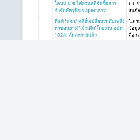
โดนป.ป.ช.ไต่สวนคดีจัดซื้อสาร
ป.ป.ช
กำจัดศัตรูพืช จ.มุกดาหาร
สบภัย
ที่แท้ 'หจก.' คดีฮั้วเปลี่ยนรถดับเพลิง
"...ล
ท่าขอนยาง! 'เจ้าเดิม'โกยงาน อปท.
ข้อมู
102ล.-ล้มละลายแล้ว
คือ นา
เผยโฉมคำสั่ง ป.ป.ช.ไต่สวนคดีโรง
เปิดห
พัก 396 แห่ง ที่มา ฟัน‘สุเทพ-
396 แ
ปทีป’กับพวก
พันธ์ 
ทุจริตเชิงนโยบาย! ป.ป.ช.แจง
เปิดป
ฟัน'วิรัช-พวก'คดีฟุตซอลโคราช
ดวง ผ
'แบ่งงานชัด-ให้พวกได้คู่สัญญา
562 เ
'เกษม'โดนอีกคดี! ป.ป.ช.ฟันเงียบ
เปิดป
ส่งศาลฏีกาฯยื่นบัญชีฯเท็จ
ผู้สื
เวลา 
เริ่มต้น
ก่อนหน้า
5
6
7
8
9