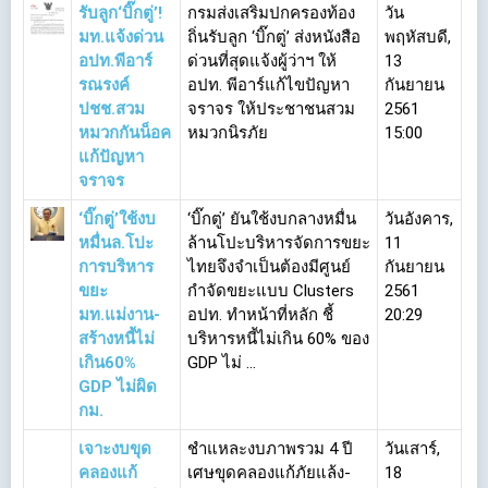
รับลูก‘บิ๊กตู่’!
กรมส่งเสริมปกครองท้อง
วัน
มท.แจ้งด่วน
ถิ่นรับลูก ‘บิ๊กตู่’ ส่งหนังสือ
พฤหัสบดี,
อปท.พีอาร์
ด่วนที่สุดแจ้งผู้ว่าฯ ให้
13
รณรงค์
อปท. พีอาร์แก้ไขปัญหา
กันยายน
ปชช.สวม
จราจร ให้ประชาชนสวม
2561
หมวกกันน็อค
หมวกนิรภัย
15:00
แก้ปัญหา
จราจร
‘บิ๊กตู่’ใช้งบ
‘บิ๊กตู่’ ยันใช้งบกลางหมื่น
วันอังคาร,
หมื่นล.โปะ
ล้านโปะบริหารจัดการขยะ
11
การบริหาร
ไทยจึงจำเป็นต้องมีศูนย์
กันยายน
ขยะ
กำจัดขยะแบบ Clusters
2561
มท.แม่งาน-
อปท. ทำหน้าที่หลัก ชี้
20:29
สร้างหนี้ไม่
บริหารหนี้ไม่เกิน 60% ของ
เกิน60%
GDP ไม่ ...
GDP ไม่ผิด
กม.
เจาะงบขุด
ชำแหละงบภาพรวม 4 ปี
วันเสาร์,
คลองแก้
เศษขุดคลองแก้ภัยแล้ง-
18