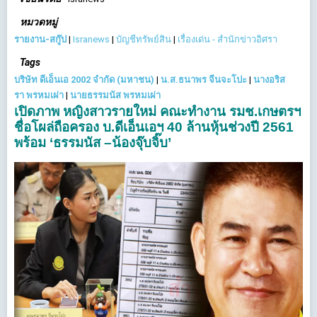
หมวดหมู่
รายงาน-สกู๊ป
|
Isranews
|
บัญชีทรัพย์สิน
|
เรื่องเด่น - สำนักข่าวอิศรา
Tags
บริษัท ดีเอ็นเอ 2002 จำกัด (มหาชน)
|
น.ส.ธนาพร จีนจะโปะ
|
นางอริส
รา พรหมเผ่า
|
นายธรรมนัส พรหมเผ่า
เปิดภาพ หญิงสาวรายใหม่ คณะทำงาน รมช.เกษตรฯ
ชื่อโผล่ถือครอง บ.ดีเอ็นเอฯ 40 ล้านหุ้นช่วงปี 2561
พร้อม ‘ธรรมนัส –น้องจุ๊บจิ๊บ’