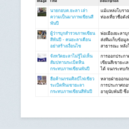
Image
Title
Description
นายกอบต.ยะลา เล่า
แม้แหล่งโบราณ
ความเป็นมาภาพเขียนสี
ท่องเที่ยวชื่อดั
พันปี
ผู้ว่าฯบุกสำรวจภาพเขียน
พ่อเมืองยะลาบ
สีพันปี - คนยะลาเตือน
ส่งทีมเก็บข้อมู
อย่าสร้างเงื่อนไข
สาธารณะ หลัง
จังหวัดยะลาไม่รู้ไม่เห็น
การออกประกาศ
สัมปทานระเบิดหิน
เขียนสีเขายะเ
กระทบภาพเขียนพันปี
ได้ จนกระทบกับ 
ฮือค้านกรมศิลป์ไฟเขียว
หลายฝ่ายออกมา
ระเบิดหินเขายะลา
การประกาศถอน
กระทบภาพเขียนสีพันปี
อายุนับพันปี ซึ่