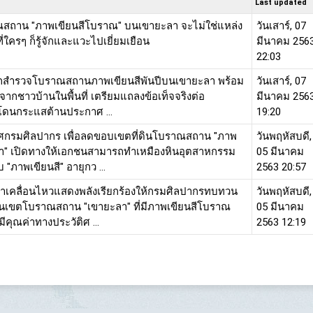
Last updated
สถาน "ภาพเขียนสีโบราณ" บนเขายะลา จะไม่ใช่แหล่ง
วันเสาร์, 07
งที่ใครๆ ก็รู้จักและแวะไปเยี่ยมเยือน
มีนาคม 256
22:03
ุกสำรวจโบราณสถานภาพเขียนสีพันปีบนเขายะลา พร้อม
วันเสาร์, 07
ลจากชาวบ้านในพื้นที่ เตรียมแถลงข้อเท็จจริงต่อ
มีนาคม 256
โดนกระแสต้านประกาศ ...
19:20
กรมศิลปากร เพื่อลดขอบเขตที่ดินโบราณสถาน "ภาพ
วันพฤหัสบดี,
ลา" เปิดทางให้เอกชนสามารถทำเหมืองหินอุตสาหกรรม
05 มีนาคม
"ภาพเขียนสี" อายุกว ...
2563 20:57
เคลื่อนไหวแสดงพลังเรียกร้องให้กรมศิลปากรทบทวน
วันพฤหัสบดี,
เขตโบราณสถาน "เขายะลา" ที่มีภาพเขียนสีโบราณ
05 มีนาคม
งมีคุณค่าทางประวัติศ ...
2563 12:19