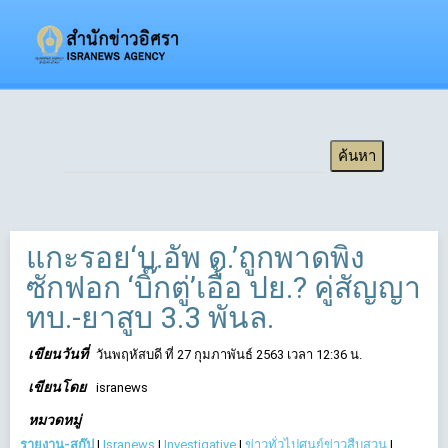
แกะรอย‘บ.อัพ ด.’ถูกพาดพิง
ซักฟอก ‘บิ๊กตู่’เอื้อ ปย.? คู่สัญญา
ทบ.-ยาสูบ 3.3 พันล.
เขียนวันที่
วันพฤหัสบดี ที่ 27 กุมภาพันธ์ 2563 เวลา 12:36 น.
เขียนโดย
isranews
หมวดหมู่
รายงาน-สกู๊ป
|
Isranews
|
Investigative
|
ข่าวทั่วไปศูนย์ข่าวสืบสวน
|